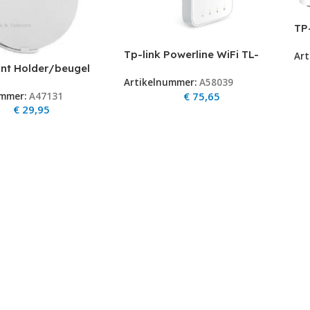
TP
AC
Tp-link Powerline WiFi TL-
Art
Hy
nt Holder/beugel
WPA7617 1000Mbps AV2
Link Deco M5 met
Artikelnummer:
A58039
€
75,65
ummer:
A47131
stopcontract
€
29,95
ing