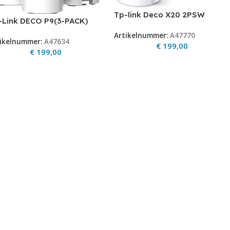
Tp-link Deco X20 2PSW
-Link DECO P9(3-PACK)
1200Mbps Gigabit Set van 3
1200 + AV1000 Multiroom
Artikelnummer:
A47770
ikelnummer:
A47634
brid Mesh Wifi-systeem
€
199,00
€
199,00