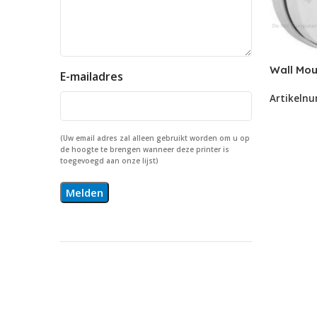
Wall Mou
E-mailadres
voor TP-
Artikeln
handige 
bevestig
(Uw email adres zal alleen gebruikt worden om u op
de hoogte te brengen wanneer deze printer is
toegevoegd aan onze lijst)