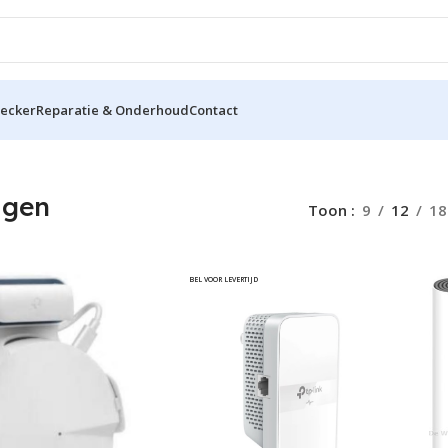
hecker
Reparatie & Onderhoud
Contact
igen
Toon
9
12
18
BEL VOOR LEVERTIJD