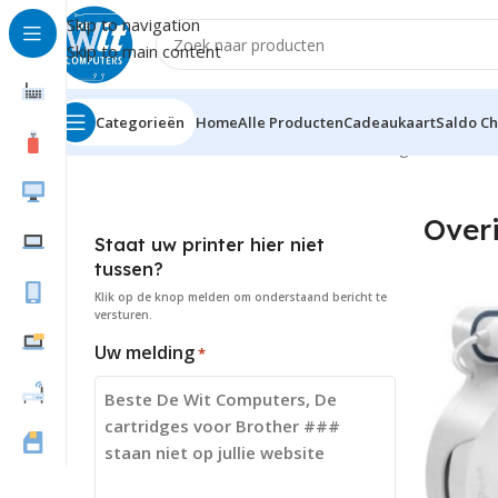
Skip to navigation
Skip to main content
Categorieën
Home
Alle Producten
Cadeaukaart
Saldo C
Home
Hardware
netwerk draadloos
Overigen
Over
Staat uw printer hier niet
tussen?
Klik op de knop
melden
om onderstaand bericht te
versturen.
Uw melding
*