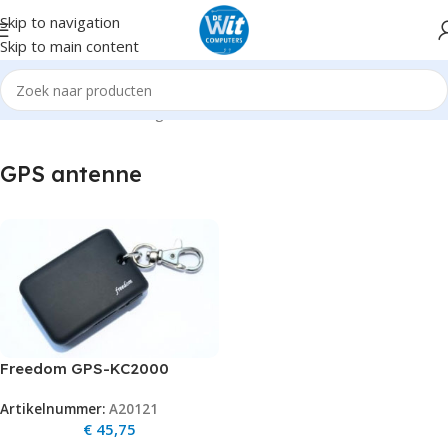
Skip to navigation
Skip to main content
Home
Hardware
Navigatie
GPS antenne
GPS antenne
Freedom GPS-KC2000
Keychain GPS receiver
Artikelnummer:
A20121
op=op
€
45,75