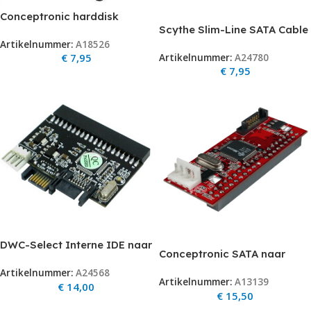
Conceptronic harddisk
Scythe Slim-Line SATA Cable
protector 3.5inch
45cm incl. power
Artikelnummer:
A18526
STACKABLE op=op
€
7,95
Artikelnummer:
A24780
€
7,95
DWC-Select Interne IDE naar
Conceptronic SATA naar
SATA Adapter (Werkt in
PATA converter (Serial ATA to
Artikelnummer:
A24568
beide richtingen)
Artikelnummer:
A13139
IDE converter) op=op
€
14,00
€
15,50