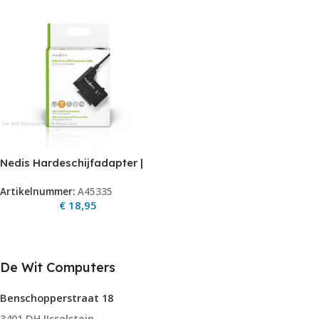
Nedis Hardeschijfadapter |
USB3.0 | SATA | uitsluitend
Artikelnummer:
A45335
voor 2.5″ notebookschijven
€
18,95
en S-ATA SSD’s
De Wit Computers
Benschopperstraat 18
3401 DH IJsselstein