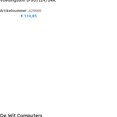
Voedingsunit (PSU) 12V/24A;
18 Uitgangen
Artikelnummer:
A29666
€
110,85
De Wit Computers