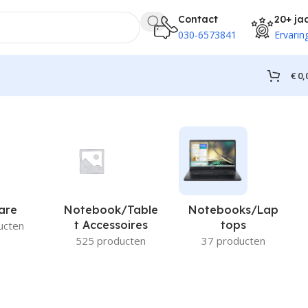
Contact
20+ ja
030-6573841
Ervarin
€
0,
are
Notebook/Table
Notebooks/Lap
T Accessoires
Tops
ucten
525 producten
37 producten