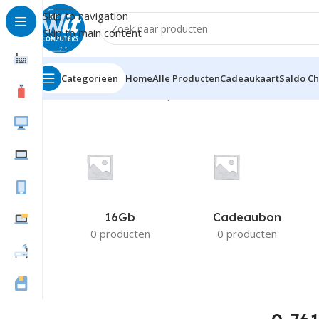
Skip to navigation
Skip to main content
Categorieën
Home
Alle Producten
Cadeaukaart
Saldo C
Home
Product Fabrikant productnummer
0-761345-11
16Gb
Cadeaubon
0 producten
0 producten