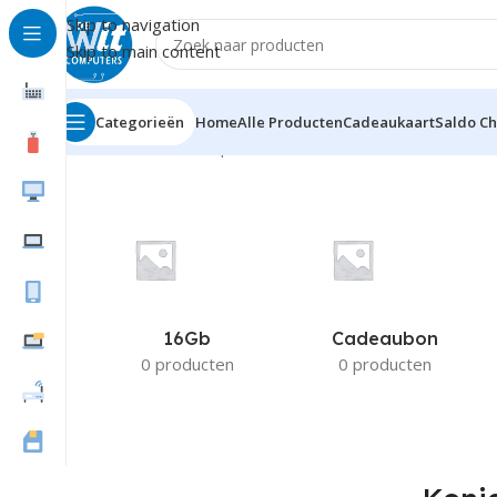
Skip to navigation
Skip to main content
Categorieën
Home
Alle Producten
Cadeaukaart
Saldo C
Home
Product Compatible Printers
Konica Minolta MF 
16Gb
Cadeaubon
0 producten
0 producten