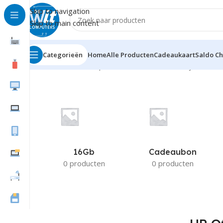
Skip to navigation
Skip to main content
Categorieën
Home
Alle Producten
Cadeaukaart
Saldo C
Home
Product Compatible Printers
HP Officejet Pro 8
16Gb
Cadeaubon
0 producten
0 producten