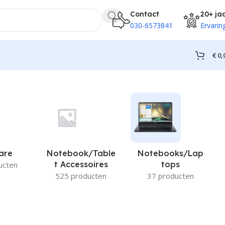
Contact
20+ ja
030-6573841
Ervarin
€
0,
are
Notebook/Table
Notebooks/Lap
T Accessoires
Tops
ucten
525 producten
37 producten