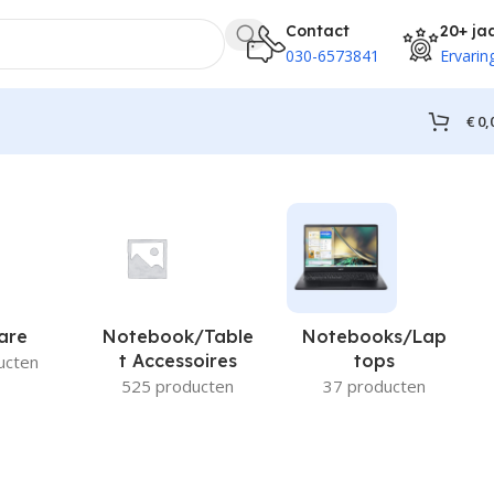
Contact
20+ ja
030-6573841
Ervarin
€
0,
are
Notebook/Table
Notebooks/Lap
T Accessoires
Tops
ucten
525 producten
37 producten