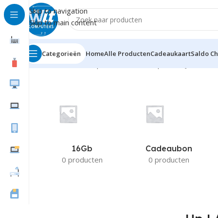
Skip to navigation
Skip to main content
Categorieën
Home
Alle Producten
Cadeaukaart
Saldo C
Home
Product Compatible Printers
Hp LASERJET M50
16Gb
Cadeaubon
0 producten
0 producten