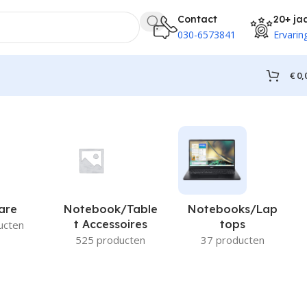
Contact
20+ ja
030-6573841
Ervarin
€
0,
are
Notebook/Table
Notebooks/Lap
T Accessoires
Tops
ucten
525 producten
37 producten