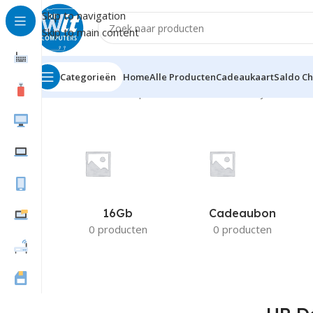
Skip to navigation
Skip to main content
Categorieën
Home
Alle Producten
Cadeaukaart
Saldo C
Home
Product Compatible Printers
HP Deskjet420c
16Gb
Cadeaubon
0 producten
0 producten