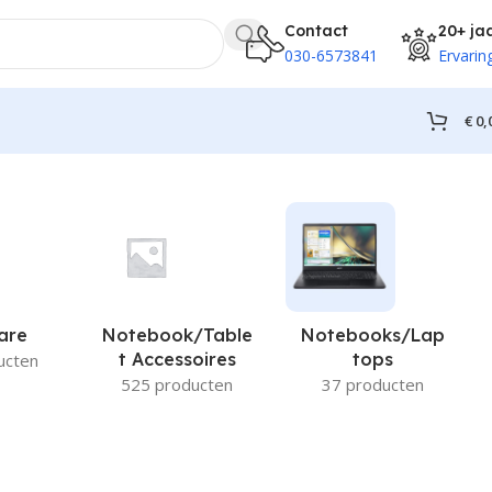
Contact
20+ ja
030-6573841
Ervarin
€
0,
are
Notebook/Table
Notebooks/Lap
T Accessoires
Tops
ucten
525 producten
37 producten