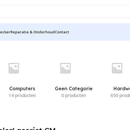
hecker
Reparatie & Onderhoud
Contact
M 2320fxi
Computers
Geen Categorie
Hardw
14 producten
0 producten
650 prod