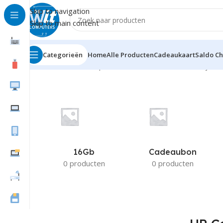
Skip to navigation
Skip to main content
Categorieën
Home
Alle Producten
Cadeaukaart
Saldo C
Home
Product Compatible Printers
HP ColorLaserjet C
16Gb
Cadeaubon
0 producten
0 producten