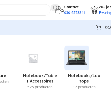
Contact
20+ ja
030-6573841
Ervarin
€
0,
are
Notebook/Table
Notebooks/Lap
T Accessoires
Tops
ucten
525 producten
37 producten