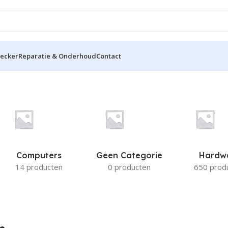
hecker
Reparatie & Onderhoud
Contact
o750ME
Computers
Geen Categorie
Hardw
14 producten
0 producten
650 prod