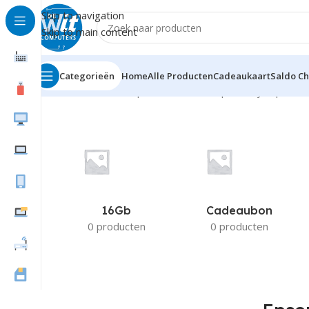
Skip to navigation
Skip to main content
Categorieën
Home
Alle Producten
Cadeaukaart
Saldo C
Home
Product Compatible Printers
Epson stylusphot
16Gb
Cadeaubon
0 producten
0 producten