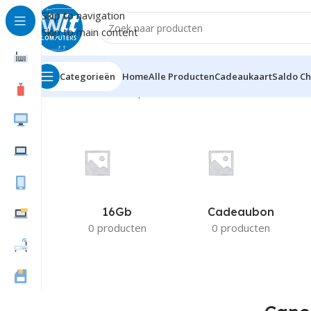
Skip to navigation
Skip to main content
Categorieën
Home
Alle Producten
Cadeaukaart
Saldo C
Home
Product Compatible Printers
Canon PixmaPro95
16Gb
Cadeaubon
0 producten
0 producten