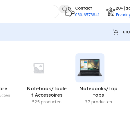
Contact
20+ ja
030-6573841
Ervarin
€
0,
are
Notebook/Table
Notebooks/Lap
T Accessoires
Tops
ucten
525 producten
37 producten